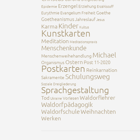
Erzengel
Erziehung
Epidemie
Erzählstoff
Goethe
Eurythmie
Evangelium
Freiheit
Goetheanismus
Jahreslauf
Jesus
Kinder
Karma
Kultus
Kunstkarten
Meditation
Meditationspraxis
Menschenkunde
Michael
Menschenweihehandlung
Ostern
Post 11-2020
Organismus
Postkarten
Reinkarnation
Schulungsweg
Sakramente
Soziale Dreigliederung
Sprachgestaltung
Waldorflehrer
Tod
Vorlesen
Ukraine
Waldorfpädagogik
Waldorfschule
Weihnachten
Werken