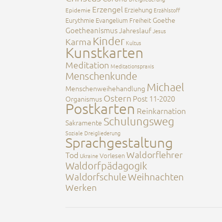
Erzengel
Erziehung
Epidemie
Erzählstoff
Goethe
Eurythmie
Evangelium
Freiheit
Goetheanismus
Jahreslauf
Jesus
Kinder
Karma
Kultus
Kunstkarten
Meditation
Meditationspraxis
Menschenkunde
Michael
Menschenweihehandlung
Ostern
Post 11-2020
Organismus
Postkarten
Reinkarnation
Schulungsweg
Sakramente
Soziale Dreigliederung
Sprachgestaltung
Waldorflehrer
Tod
Vorlesen
Ukraine
Waldorfpädagogik
Waldorfschule
Weihnachten
Werken