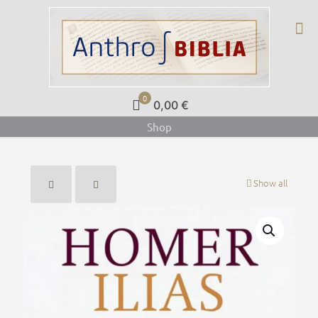
0
0,00 €
Shop
Show all