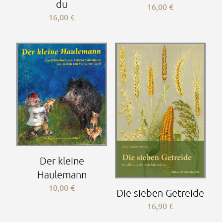
du
16,00
€
16,00
€
Der kleine
Haulemann
10,00
€
Die sieben Getreide
16,90
€