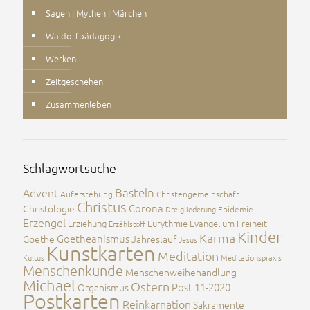
Sagen | Mythen | Märchen
Waldorfpädagogik
Werken
Zeitgeschehen
Zusammenleben
Schlagwortsuche
Advent
Basteln
Auferstehung
Christengemeinschaft
Christus
Corona
Christologie
Dreigliederung
Epidemie
Erzengel
Erziehung
Eurythmie
Evangelium
Freiheit
Erzählstoff
Kinder
Karma
Goetheanismus
Goethe
Jahreslauf
Jesus
Kunstkarten
Meditation
Kultus
Meditationspraxis
Menschenkunde
Menschenweihehandlung
Michael
Ostern
Post 11-2020
Organismus
Postkarten
Reinkarnation
Sakramente