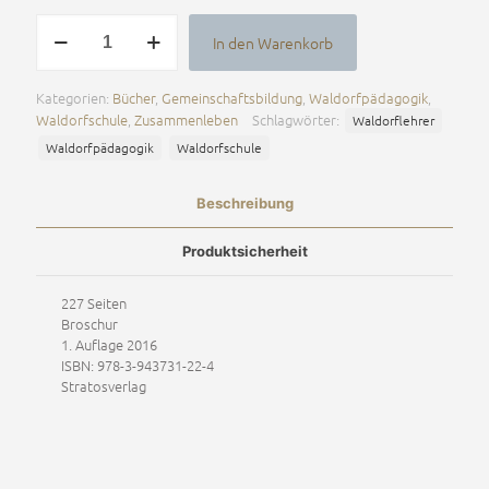
Sozialfähigkeiten
In den Warenkorb
·
Alternative:
Siebzig
pädagogische
Kategorien:
Bücher
,
Gemeinschaftsbildung
,
Waldorfpädagogik
,
Angaben
Waldorfschule
,
Zusammenleben
Schlagwörter:
Waldorflehrer
Rudolf
Steiners
Waldorfpädagogik
Waldorfschule
Menge
Beschreibung
Produktsicherheit
227 Seiten
Broschur
1. Auflage 2016
ISBN: 978-3-943731-22-4
Stratosverlag