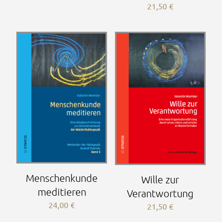
21,50
€
Menschenkunde
Wille zur
meditieren
Verantwortung
24,00
€
21,50
€