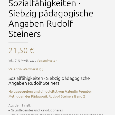
Sozialfähigkeiten ·
Siebzig pädagogische
Angaben Rudolf
Steiners
21,50
€
inkl. 7 % MwSt.
zzgl.
Versandkosten
Valentin Wember (Hg.)
Sozialfähigkeiten · Siebzig pädagogische
Angaben Rudolf Steiners
Herausgegeben und eingeleitet von Valentin Wember
Methoden der Pädagogik Rudoof Steiners Band 2
Aus dem Inhalt:
– Grundlegendes und Revolutionäres
– Die Ausgangsfrage: Was hat Schule mit mangelnder Solidarität