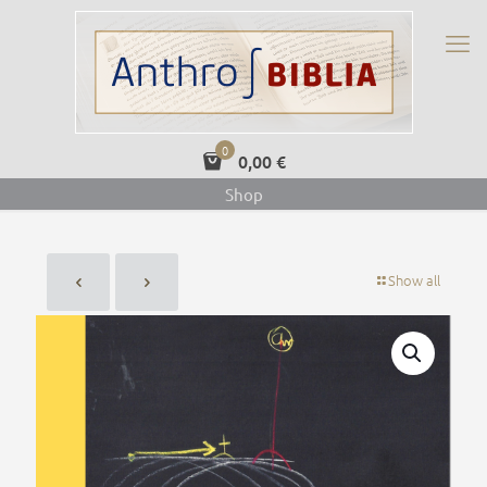
0
0,00 €
Shop
Show all