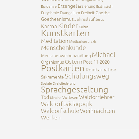
Erzengel
Erziehung
Epidemie
Erzählstoff
Goethe
Eurythmie
Evangelium
Freiheit
Goetheanismus
Jahreslauf
Jesus
Kinder
Karma
Kultus
Kunstkarten
Meditation
Meditationspraxis
Menschenkunde
Michael
Menschenweihehandlung
Ostern
Post 11-2020
Organismus
Postkarten
Reinkarnation
Schulungsweg
Sakramente
Soziale Dreigliederung
Sprachgestaltung
Waldorflehrer
Tod
Vorlesen
Ukraine
Waldorfpädagogik
Waldorfschule
Weihnachten
Werken